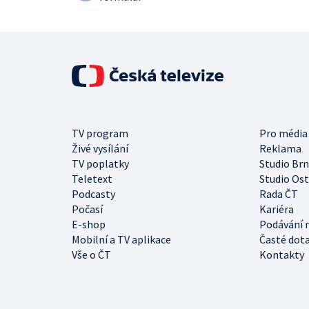
TV program
Pro média
Živé vysílání
Reklama
TV poplatky
Studio Br
Teletext
Studio Os
Podcasty
Rada ČT
Počasí
Kariéra
E-shop
Podávání 
Mobilní a TV aplikace
Časté dot
Vše o ČT
Kontakty