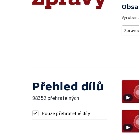
Obsa
Vyroben
Zpravod
Přehled dílů
98352 přehratelných
Pouze přehratelné díly