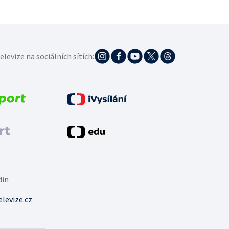
elevize na sociálních sítích:
din
levize.cz