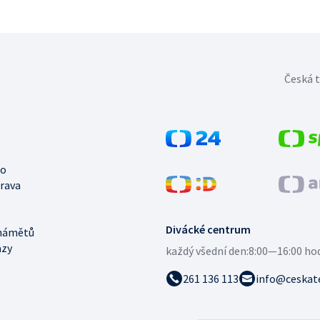
Česká t
no
trava
Divácké centrum
námětů
azy
každý všední den:
8:00—16:00 ho
261 136 113
info@ceskate