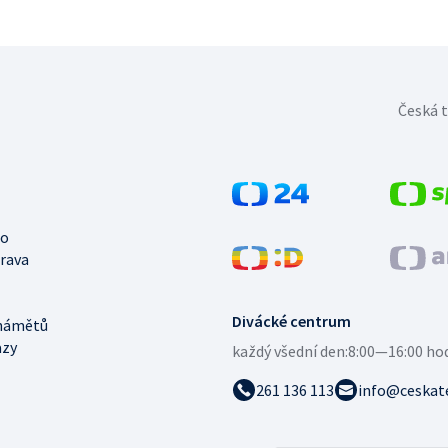
Česká t
no
trava
Divácké centrum
námětů
azy
každý všední den:
8:00—16:00 ho
261 136 113
info@ceskate