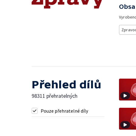
Obsa
Vyroben
Zpravod
Přehled dílů
98311 přehratelných
Pouze přehratelné díly