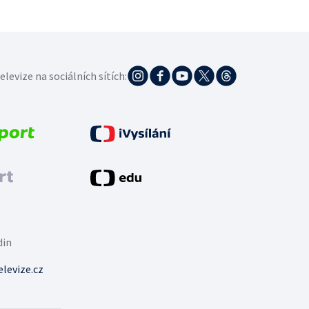
elevize na sociálních sítích:
din
levize.cz