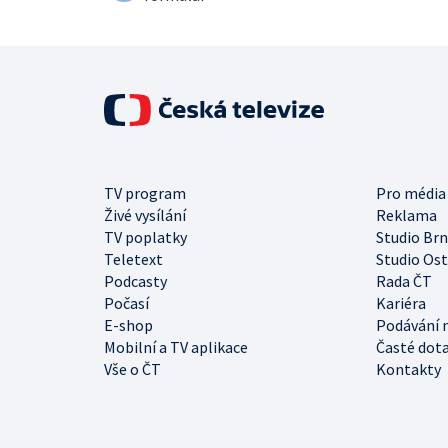
TV program
Pro média
Živé vysílání
Reklama
TV poplatky
Studio Br
Teletext
Studio Os
Podcasty
Rada ČT
Počasí
Kariéra
E-shop
Podávání 
Mobilní a TV aplikace
Časté dot
Vše o ČT
Kontakty