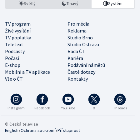
Světlý
Tmavý
Systém
TV program
Pro média
Živé vysílání
Reklama
TV poplatky
Studio Brno
Teletext
Studio Ostrava
Podcasty
Rada ČT
Počasí
Kariéra
E-shop
Podávání námětů
Mobilní a TV aplikace
Časté dotazy
Vše o ČT
Kontakty
Instagram
Facebook
YouTube
X
Threads
© Česká televize
•
•
English
Ochrana soukromí
Přístupnost