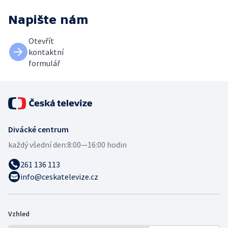
Napište nám
Otevřít
kontaktní
formulář
Divácké centrum
každý všední den:
8:00—16:00 hodin
261 136 113
info@ceskatelevize.cz
Vzhled