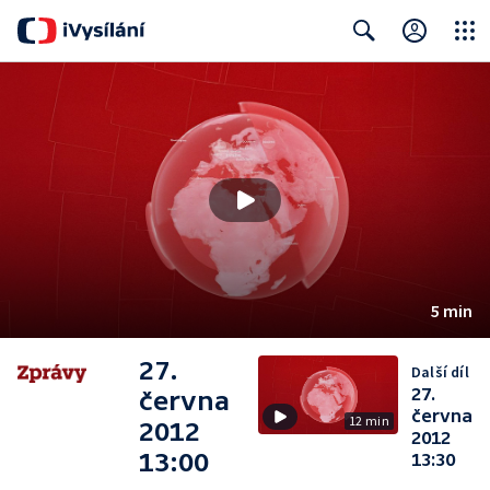
Close
Search
5 min
27.
Další díl
27.
června
června
12 min
2012
2012
13:00
13:30