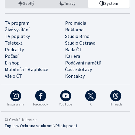
Světlý
Tmavý
Systém
TV program
Pro média
Živé vysílání
Reklama
TV poplatky
Studio Brno
Teletext
Studio Ostrava
Podcasty
Rada ČT
Počasí
Kariéra
E-shop
Podávání námětů
Mobilní a TV aplikace
Časté dotazy
Vše o ČT
Kontakty
Instagram
Facebook
YouTube
X
Threads
© Česká televize
•
•
English
Ochrana soukromí
Přístupnost