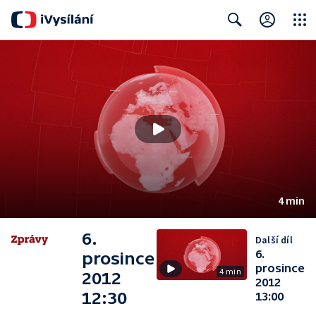
Close
Search
4 min
6.
Další díl
6.
prosince
prosince
4 min
2012
2012
12:30
13:00