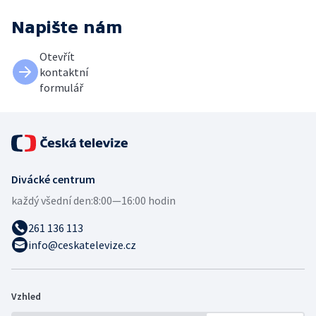
Napište nám
Otevřít
kontaktní
formulář
Divácké centrum
každý všední den:
8:00—16:00 hodin
261 136 113
info@ceskatelevize.cz
Vzhled