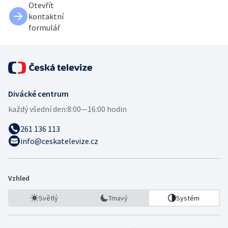
Otevřít
kontaktní
formulář
Divácké centrum
každý všední den:
8:00—16:00 hodin
261 136 113
info@ceskatelevize.cz
Vzhled
Světlý
Tmavý
Systém