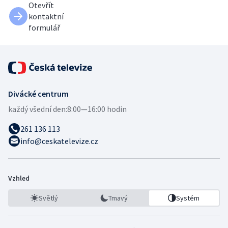
Otevřít
kontaktní
formulář
Divácké centrum
každý všední den:
8:00—16:00 hodin
261 136 113
info@ceskatelevize.cz
Vzhled
Světlý
Tmavý
Systém