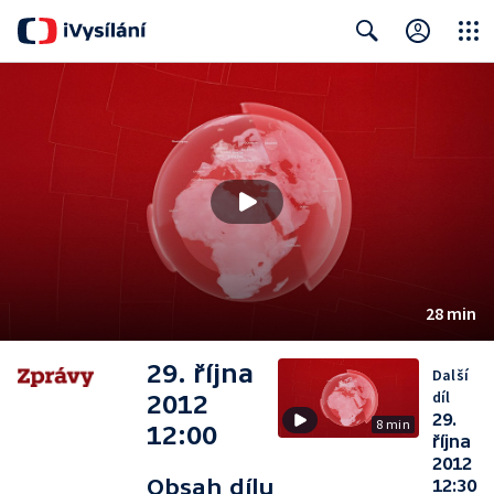
Close
Search
28 min
29. října
Další
díl
2012
29.
8 min
12:00
října
2012
Obsah dílu
12:30