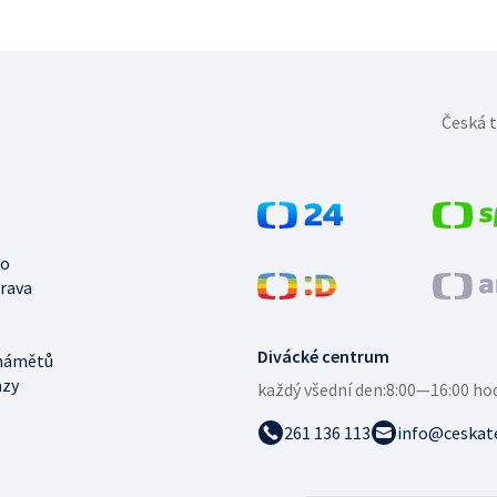
Česká t
no
trava
Divácké centrum
námětů
azy
každý všední den:
8:00—16:00 ho
261 136 113
info@ceskate