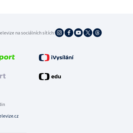
elevize na sociálních sítích:
din
levize.cz