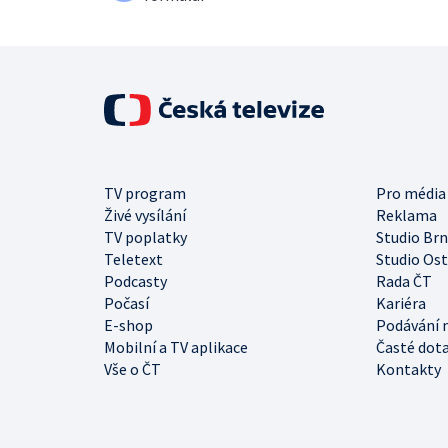
TV program
Pro média
Živé vysílání
Reklama
TV poplatky
Studio Br
Teletext
Studio Os
Podcasty
Rada ČT
Počasí
Kariéra
E-shop
Podávání 
Mobilní a TV aplikace
Časté dot
Vše o ČT
Kontakty