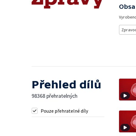
Obsa
Vyroben
Zpravod
Přehled dílů
98368 přehratelných
Pouze přehratelné díly