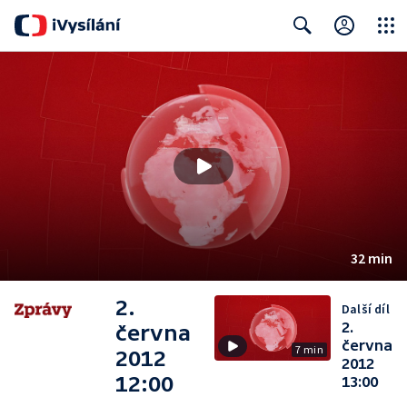
Close
Search
32 min
2.
Další díl
2.
června
června
7 min
2012
2012
12:00
13:00