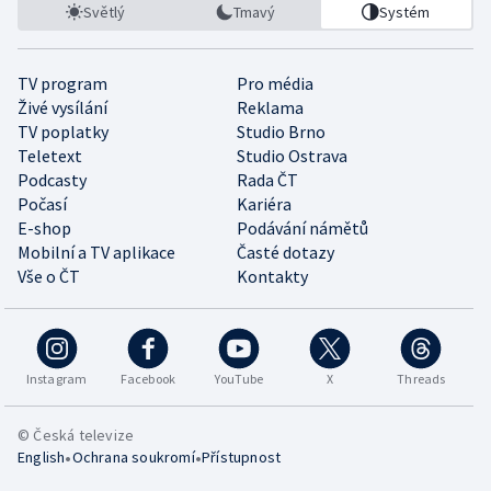
Světlý
Tmavý
Systém
TV program
Pro média
Živé vysílání
Reklama
TV poplatky
Studio Brno
Teletext
Studio Ostrava
Podcasty
Rada ČT
Počasí
Kariéra
E-shop
Podávání námětů
Mobilní a TV aplikace
Časté dotazy
Vše o ČT
Kontakty
Instagram
Facebook
YouTube
X
Threads
© Česká televize
•
•
English
Ochrana soukromí
Přístupnost