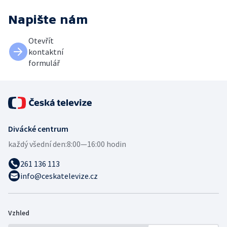
Napište nám
Otevřít
kontaktní
formulář
Divácké centrum
každý všední den:
8:00—16:00 hodin
261 136 113
info@ceskatelevize.cz
Vzhled