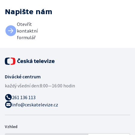
Napište nám
Otevřít
kontaktní
formulář
Divácké centrum
každý všední den:
8:00—16:00 hodin
261 136 113
info@ceskatelevize.cz
Vzhled