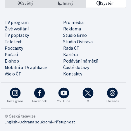
Světlý
Tmavý
Systém
TV program
Pro média
Živé vysílání
Reklama
TV poplatky
Studio Brno
Teletext
Studio Ostrava
Podcasty
Rada ČT
Počasí
Kariéra
E-shop
Podávání námětů
Mobilní a TV aplikace
Časté dotazy
Vše o ČT
Kontakty
Instagram
Facebook
YouTube
X
Threads
© Česká televize
•
•
English
Ochrana soukromí
Přístupnost