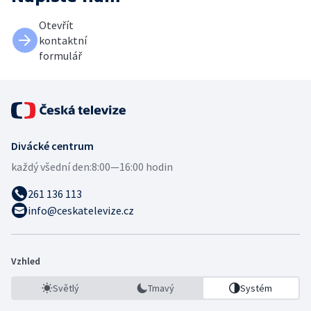
Otevřít
kontaktní
formulář
Divácké centrum
každý všední den:
8:00—16:00 hodin
261 136 113
info@ceskatelevize.cz
Vzhled
Světlý
Tmavý
Systém