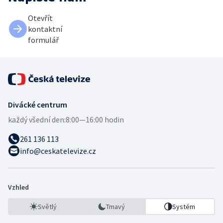
Otevřít
kontaktní
formulář
Divácké centrum
každý všední den:
8:00—16:00 hodin
261 136 113
info@ceskatelevize.cz
Vzhled
Světlý
Tmavý
Systém