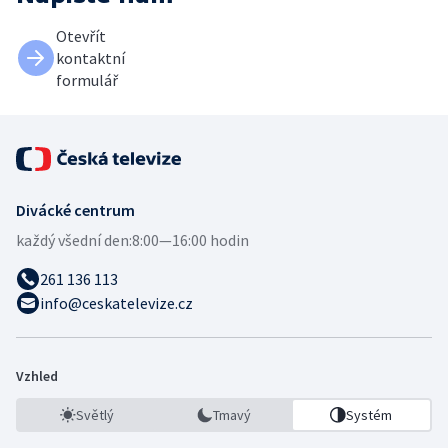
Otevřít
kontaktní
formulář
Divácké centrum
každý všední den:
8:00—16:00 hodin
261 136 113
info@ceskatelevize.cz
Vzhled
Světlý
Tmavý
Systém