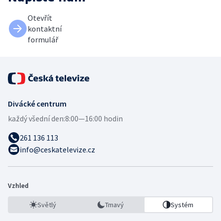
Otevřít
kontaktní
formulář
Divácké centrum
každý všední den:
8:00—16:00 hodin
261 136 113
info@ceskatelevize.cz
Vzhled
Světlý
Tmavý
Systém