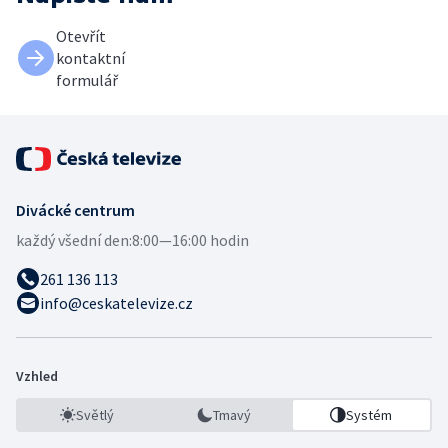
Otevřít
kontaktní
formulář
Divácké centrum
každý všední den:
8:00—16:00 hodin
261 136 113
info@ceskatelevize.cz
Vzhled
Světlý
Tmavý
Systém