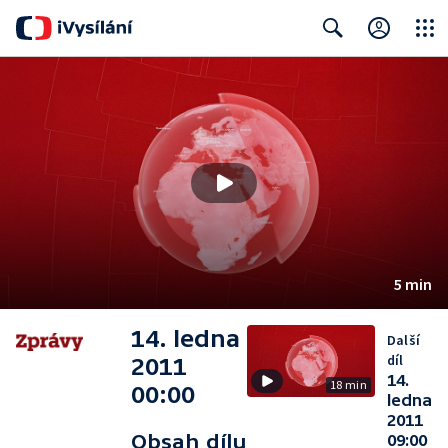
Close
Search
5 min
14. ledna
Další
díl
2011
14.
18 min
00:00
ledna
2011
Obsah dílu
09:00