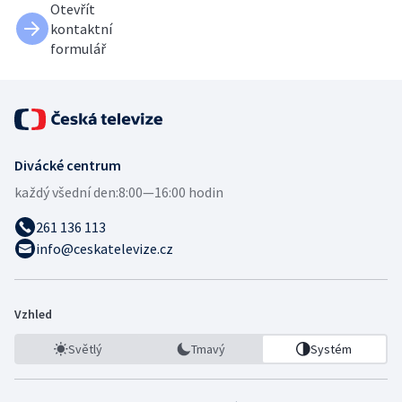
Otevřít
kontaktní
formulář
Divácké centrum
každý všední den:
8:00—16:00 hodin
261 136 113
info@ceskatelevize.cz
Vzhled
Světlý
Tmavý
Systém