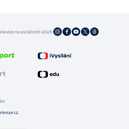
elevize na sociálních sítích:
din
levize.cz