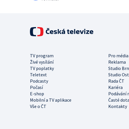
TV program
Pro média
Živé vysílání
Reklama
TV poplatky
Studio Br
Teletext
Studio Os
Podcasty
Rada ČT
Počasí
Kariéra
E-shop
Podávání 
Mobilní a TV aplikace
Časté dot
Vše o ČT
Kontakty