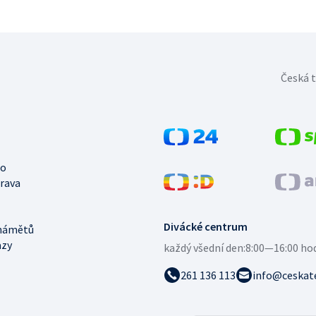
Česká t
no
trava
Divácké centrum
námětů
azy
každý všední den:
8:00—16:00 ho
261 136 113
info@ceskate