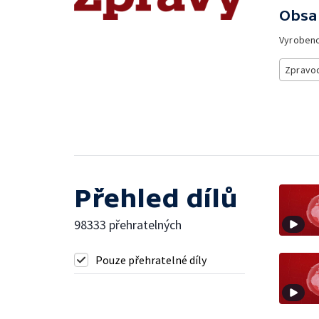
Obsa
Vyroben
Zpravod
Přehled dílů
98333 přehratelných
Pouze přehratelné díly