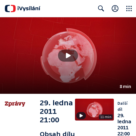
Close
Search
8 min
29. ledna
Další
díl
2011
29.
11 min
21:00
ledna
2011
Obsah dílu
22:00