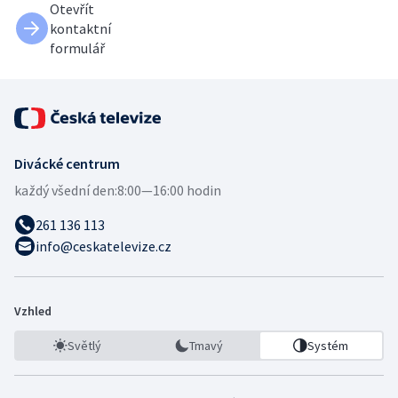
Otevřít
kontaktní
formulář
Divácké centrum
každý všední den:
8:00—16:00 hodin
261 136 113
info@ceskatelevize.cz
Vzhled
Světlý
Tmavý
Systém