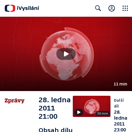
Close
Search
11 min
28. ledna
Další
díl
2011
28.
30 min
21:00
ledna
2011
Obsah dílu
23:00