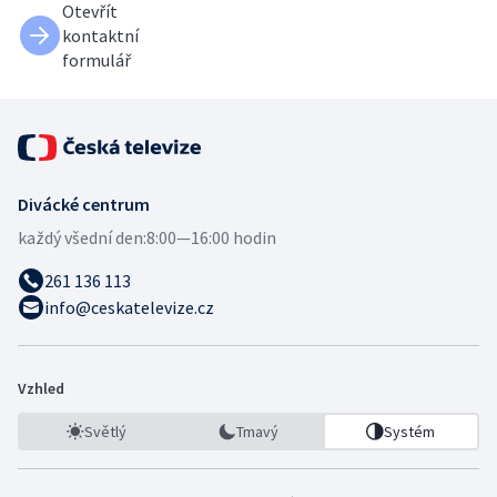
Otevřít
kontaktní
formulář
Divácké centrum
každý všední den:
8:00—16:00 hodin
261 136 113
info@ceskatelevize.cz
Vzhled
Světlý
Tmavý
Systém