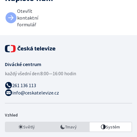
Otevřít
kontaktní
formulář
Divácké centrum
každý všední den:
8:00—16:00 hodin
261 136 113
info@ceskatelevize.cz
Vzhled
Světlý
Tmavý
Systém