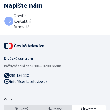
Napište nám
Otevřít
kontaktní
formulář
Divácké centrum
každý všední den:
8:00—16:00 hodin
261 136 113
info@ceskatelevize.cz
Vzhled
Světlý
Tmavý
Systém