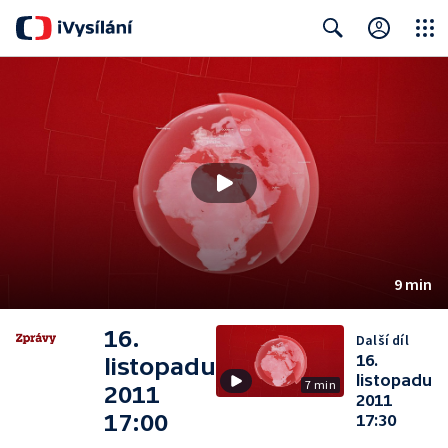
Close
Search
9 min
16.
Další díl
16.
listopadu
listopadu
7 min
2011
2011
17:00
17:30