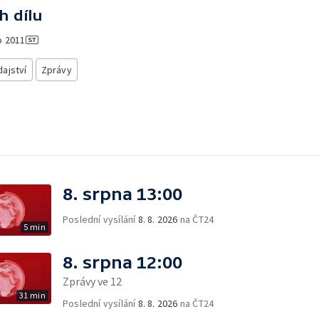
h dílu
o
2011
ajství
Zprávy
8. srpna 13:00
Poslední vysílání
8. 8. 2026
na ČT24
5 min
8. srpna 12:00
Zprávy ve 12
31 min
Poslední vysílání
8. 8. 2026
na ČT24