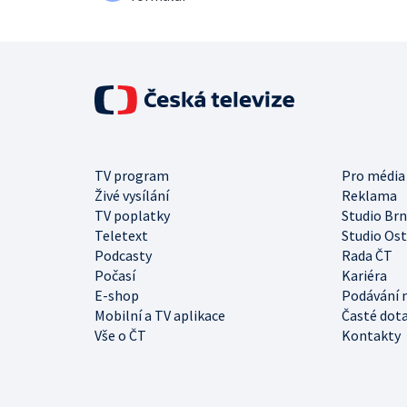
TV program
Pro média
Živé vysílání
Reklama
TV poplatky
Studio Br
Teletext
Studio Os
Podcasty
Rada ČT
Počasí
Kariéra
E-shop
Podávání 
Mobilní a TV aplikace
Časté dot
Vše o ČT
Kontakty