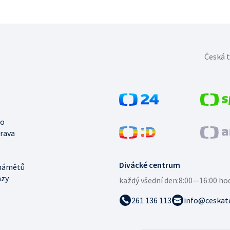
Česká t
no
trava
Divácké centrum
námětů
azy
každý všední den:
8:00—16:00 ho
261 136 113
info@ceskate