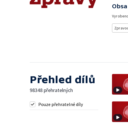
Obsa
Vyroben
Zpravod
Přehled dílů
98348 přehratelných
Pouze přehratelné díly