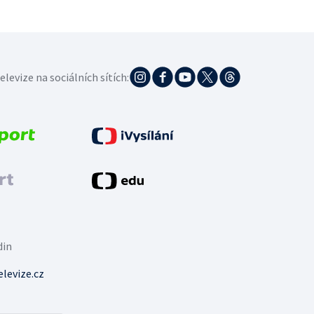
elevize na sociálních sítích:
din
levize.cz