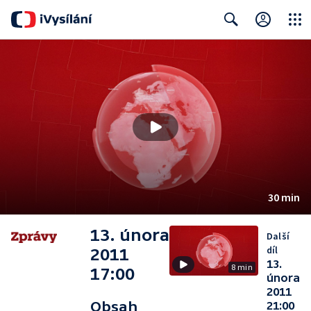
Close
Search
30 min
13. února
Další
díl
2011
13.
8 min
17:00
února
2011
Obsah
21:00