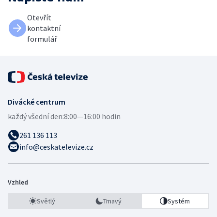
Otevřít
kontaktní
formulář
Divácké centrum
každý všední den:
8:00—16:00 hodin
261 136 113
info@ceskatelevize.cz
Vzhled
Světlý
Tmavý
Systém