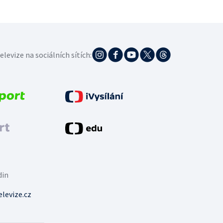
elevize na sociálních sítích:
din
levize.cz