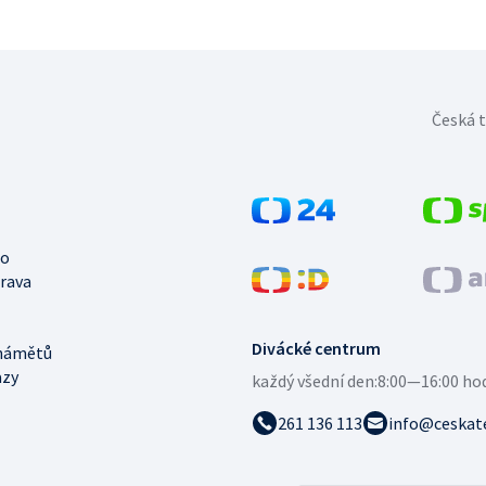
Česká t
no
trava
Divácké centrum
námětů
azy
každý všední den:
8:00—16:00 ho
261 136 113
info@ceskate