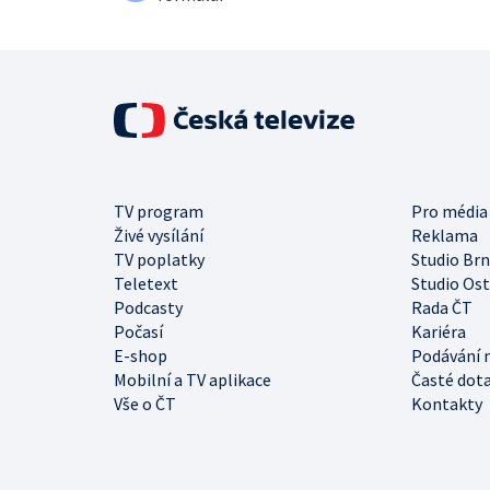
TV program
Pro média
Živé vysílání
Reklama
TV poplatky
Studio Br
Teletext
Studio Os
Podcasty
Rada ČT
Počasí
Kariéra
E-shop
Podávání 
Mobilní a TV aplikace
Časté dot
Vše o ČT
Kontakty