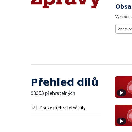
Obsa
Vyroben
Zpravod
Přehled dílů
98353 přehratelných
Pouze přehratelné díly