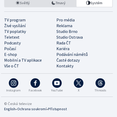
Světlý
Tmavý
Systém
TV program
Pro média
Živé vysílání
Reklama
TV poplatky
Studio Brno
Teletext
Studio Ostrava
Podcasty
Rada ČT
Počasí
Kariéra
E-shop
Podávání námětů
Mobilní a TV aplikace
Časté dotazy
Vše o ČT
Kontakty
Instagram
Facebook
YouTube
X
Threads
© Česká televize
•
•
English
Ochrana soukromí
Přístupnost