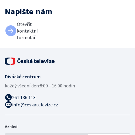
Napište nám
Otevřít
kontaktní
formulář
Divácké centrum
každý všední den:
8:00—16:00 hodin
261 136 113
info@ceskatelevize.cz
Vzhled