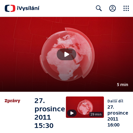
Close
Search
5 min
27.
Další díl
27.
prosince
prosince
29 min
2011
2011
15:30
16:00