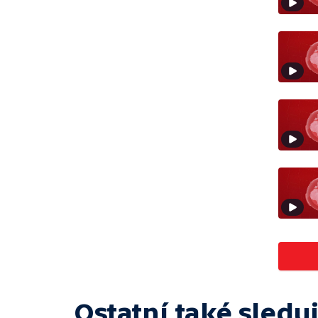
Ostatní také sleduj