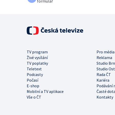
formulář
TV program
Pro média
Živé vysílání
Reklama
TV poplatky
Studio Br
Teletext
Studio Os
Podcasty
Rada ČT
Počasí
Kariéra
E-shop
Podávání 
Mobilní a TV aplikace
Časté dot
Vše o ČT
Kontakty