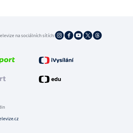
elevize na sociálních sítích:
din
levize.cz