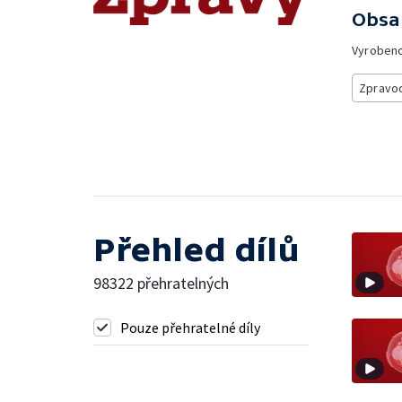
Obsa
Vyroben
Zpravod
Přehled dílů
98322 přehratelných
Pouze přehratelné díly