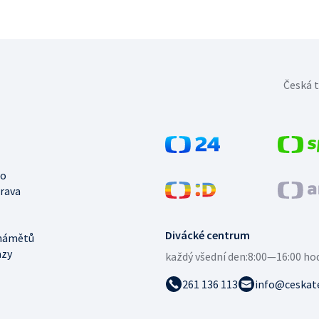
Česká t
no
trava
Divácké centrum
námětů
azy
každý všední den:
8:00—16:00 ho
261 136 113
info@ceskate