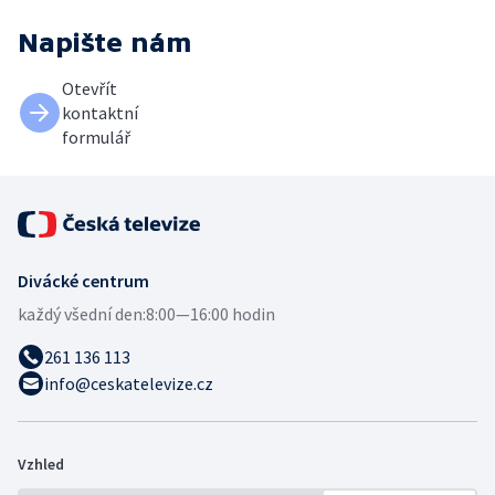
Napište nám
Otevřít
kontaktní
formulář
Divácké centrum
každý všední den:
8:00—16:00 hodin
261 136 113
info@ceskatelevize.cz
Vzhled