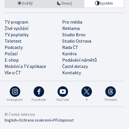
Světlý
Tmavý
Systém
TV program
Pro média
Živé vysílání
Reklama
TV poplatky
Studio Brno
Teletext
Studio Ostrava
Podcasty
Rada ČT
Počasí
Kariéra
E-shop
Podávání námětů
Mobilní a TV aplikace
Časté dotazy
Vše o ČT
Kontakty
Instagram
Facebook
YouTube
X
Threads
© Česká televize
•
•
English
Ochrana soukromí
Přístupnost