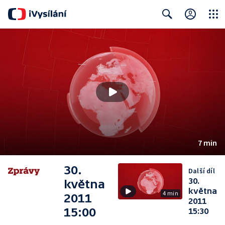
Close
Search
7 min
30.
Další díl
30.
května
května
4 min
2011
2011
15:00
15:30