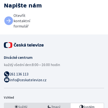
Napište nám
Otevřít
kontaktní
formulář
Divácké centrum
každý všední den:
8:00—16:00 hodin
261 136 113
info@ceskatelevize.cz
Vzhled
Světlý
Tmavý
Systém