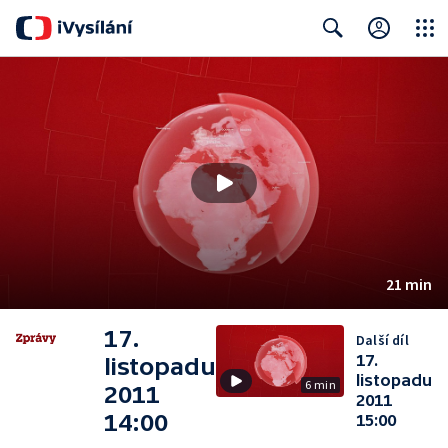
Close
Search
21 min
17.
Další díl
17.
listopadu
listopadu
6 min
2011
2011
14:00
15:00