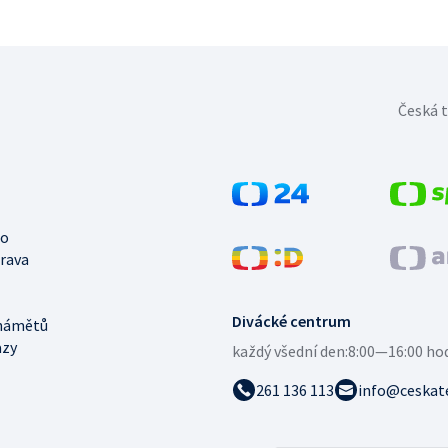
Česká t
no
trava
Divácké centrum
námětů
azy
každý všední den:
8:00—16:00 ho
261 136 113
info@ceskate