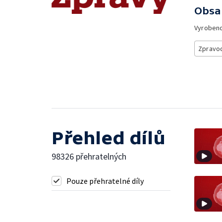
Obsa
Vyroben
Zpravod
Přehled dílů
98326 přehratelných
Pouze přehratelné díly