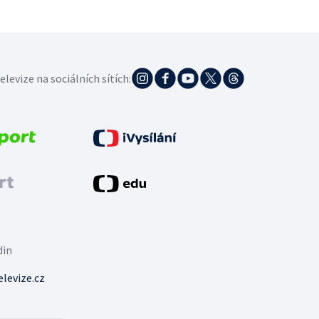
elevize na sociálních sítích:
din
levize.cz