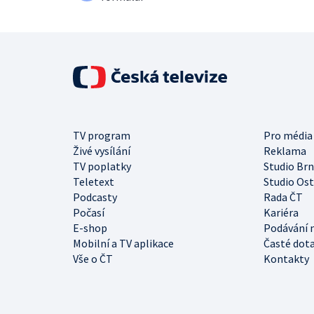
TV program
Pro média
Živé vysílání
Reklama
TV poplatky
Studio Br
Teletext
Studio Os
Podcasty
Rada ČT
Počasí
Kariéra
E-shop
Podávání 
Mobilní a TV aplikace
Časté dot
Vše o ČT
Kontakty