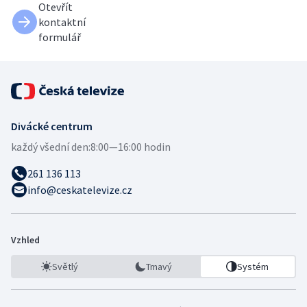
Otevřít
kontaktní
formulář
Divácké centrum
každý všední den:
8:00—16:00 hodin
261 136 113
info@ceskatelevize.cz
Vzhled
Světlý
Tmavý
Systém