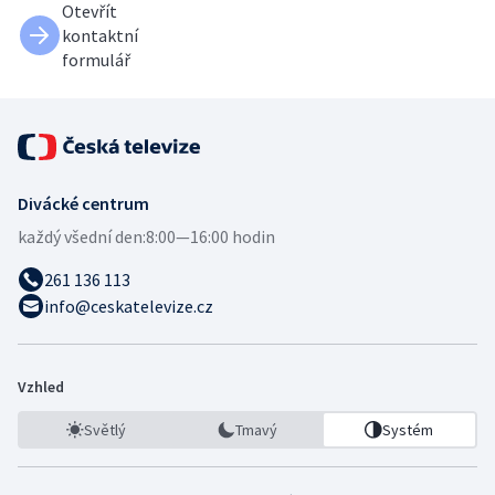
Otevřít
kontaktní
formulář
Divácké centrum
každý všední den:
8:00—16:00 hodin
261 136 113
info@ceskatelevize.cz
Vzhled
Světlý
Tmavý
Systém