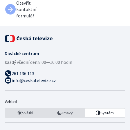
Otevřít
kontaktní
formulář
Divácké centrum
každý všední den:
8:00—16:00 hodin
261 136 113
info@ceskatelevize.cz
Vzhled
Světlý
Tmavý
Systém