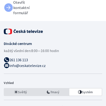
Otevřít
kontaktní
formulář
Divácké centrum
každý všední den:
8:00—16:00 hodin
261 136 113
info@ceskatelevize.cz
Vzhled
Světlý
Tmavý
Systém