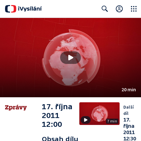
Close
Search
20 min
17. října
Další
díl
2011
17.
7 min
12:00
října
2011
Obsah dílu
12:30