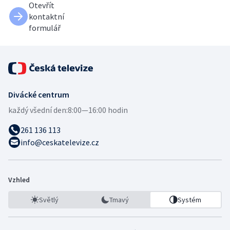
Otevřít
kontaktní
formulář
Divácké centrum
každý všední den:
8:00—16:00 hodin
261 136 113
info@ceskatelevize.cz
Vzhled
Světlý
Tmavý
Systém