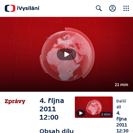
Close
Search
21 min
4. října
Další
díl
2011
4.
1 min
12:00
října
2011
Obsah dílu
12:30