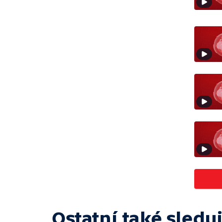
Ostatní také sleduj