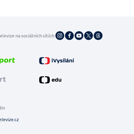
elevize na sociálních sítích:
din
levize.cz