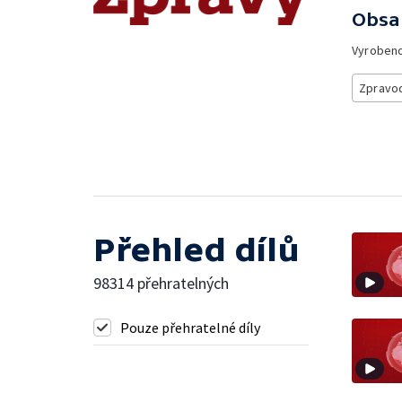
Obsa
Vyroben
Zpravod
Přehled dílů
98314 přehratelných
Pouze přehratelné díly