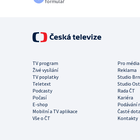
formulář
TV program
Pro média
Živé vysílání
Reklama
TV poplatky
Studio Br
Teletext
Studio Os
Podcasty
Rada ČT
Počasí
Kariéra
E-shop
Podávání 
Mobilní a TV aplikace
Časté dot
Vše o ČT
Kontakty