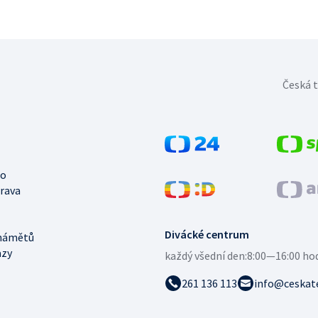
Česká t
no
trava
Divácké centrum
námětů
azy
každý všední den:
8:00—16:00 ho
261 136 113
info@ceskate