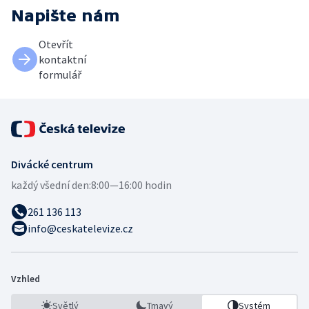
Napište nám
Otevřít
kontaktní
formulář
Divácké centrum
každý všední den:
8:00—16:00 hodin
261 136 113
info@ceskatelevize.cz
Vzhled
Světlý
Tmavý
Systém