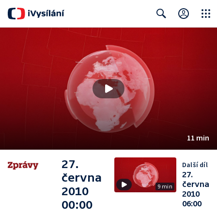
Close
Search
11 min
27.
Další díl
27.
června
června
9 min
2010
2010
00:00
06:00