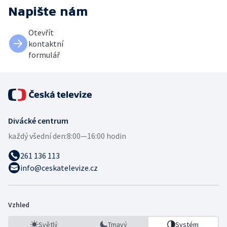
Napište nám
Otevřít
kontaktní
formulář
Divácké centrum
každý všední den:
8:00—16:00 hodin
261 136 113
info@ceskatelevize.cz
Vzhled
Světlý
Tmavý
Systém