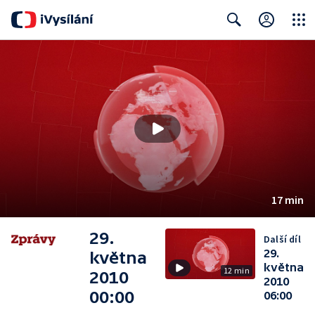
Close
Search
17 min
29.
Další díl
29.
května
května
12 min
2010
2010
00:00
06:00