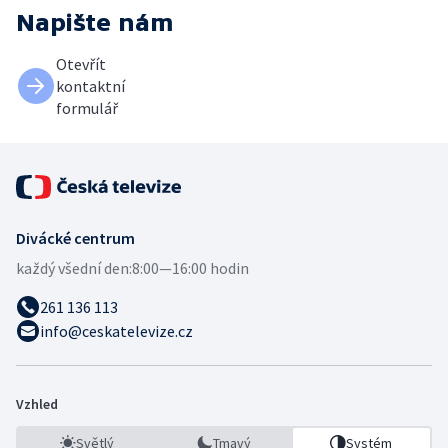
Napište nám
Otevřít
kontaktní
formulář
Divácké centrum
každý všední den:
8:00—16:00 hodin
261 136 113
info@ceskatelevize.cz
Vzhled
Světlý
Tmavý
Systém