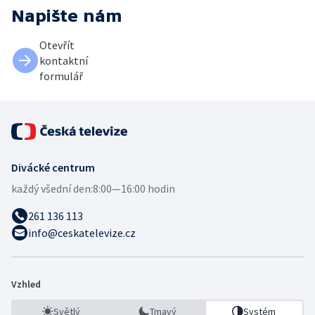
Napište nám
Otevřít
kontaktní
formulář
Divácké centrum
každý všední den:
8:00—16:00 hodin
261 136 113
info@ceskatelevize.cz
Vzhled
Světlý
Tmavý
Systém