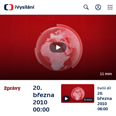
Close
Search
11 min
20.
Další díl
20.
března
března
6 min
2010
2010
00:00
06:00