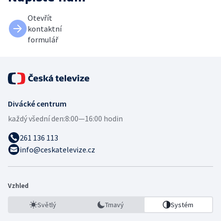
Otevřít
kontaktní
formulář
Divácké centrum
každý všední den:
8:00—16:00 hodin
261 136 113
info@ceskatelevize.cz
Vzhled
Světlý
Tmavý
Systém