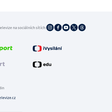
elevize na sociálních sítích:
din
levize.cz