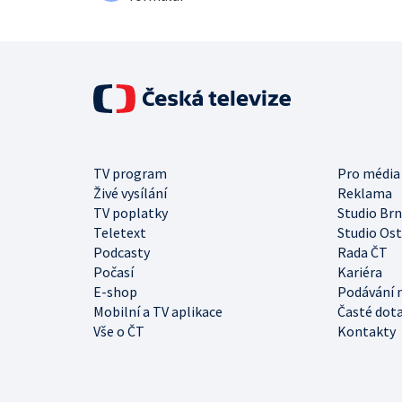
TV program
Pro média
Živé vysílání
Reklama
TV poplatky
Studio Br
Teletext
Studio Os
Podcasty
Rada ČT
Počasí
Kariéra
E-shop
Podávání 
Mobilní a TV aplikace
Časté dot
Vše o ČT
Kontakty