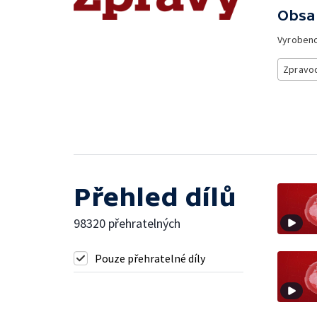
Obsa
Vyroben
Zpravod
Přehled dílů
98320 přehratelných
Pouze přehratelné díly