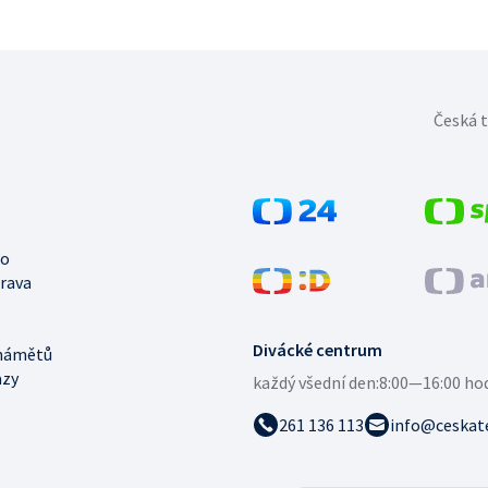
Česká t
no
trava
Divácké centrum
námětů
azy
každý všední den:
8:00—16:00 ho
261 136 113
info@ceskate