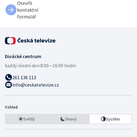
Otevřít
kontaktní
formulář
Divácké centrum
každý všední den:
8:00—16:00 hodin
261 136 113
info@ceskatelevize.cz
Vzhled
Světlý
Tmavý
Systém