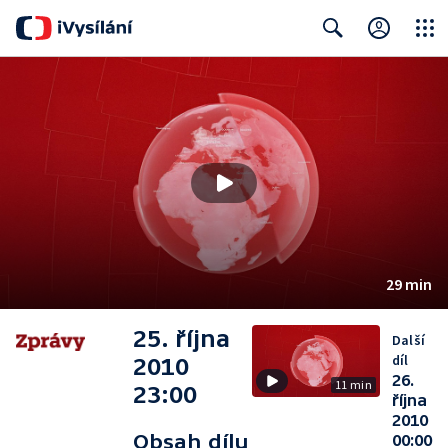
Close
Search
29 min
25. října
Další
díl
2010
26.
11 min
23:00
října
2010
Obsah dílu
00:00