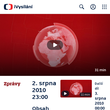
Close
Search
31 min
2. srpna
Další
díl
2010
3.
11 min
23:00
srpna
2010
Obsah
00:00