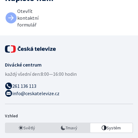
Otevřít
kontaktní
formulář
Divácké centrum
každý všední den:
8:00—16:00 hodin
261 136 113
info@ceskatelevize.cz
Vzhled
Světlý
Tmavý
Systém