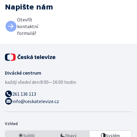
Napište nám
Otevřít
kontaktní
formulář
Divácké centrum
každý všední den:
8:00—16:00 hodin
261 136 113
info@ceskatelevize.cz
Vzhled
Světlý
Tmavý
Systém