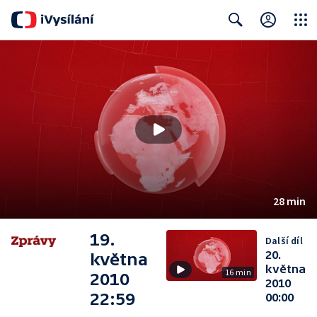
Close
Search
28 min
19.
Další díl
20.
května
května
16 min
2010
2010
22:59
00:00