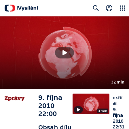
Close
Search
32 min
9. října
Další
díl
2010
9.
4 min
22:00
října
2010
Obsah dílu
22:31