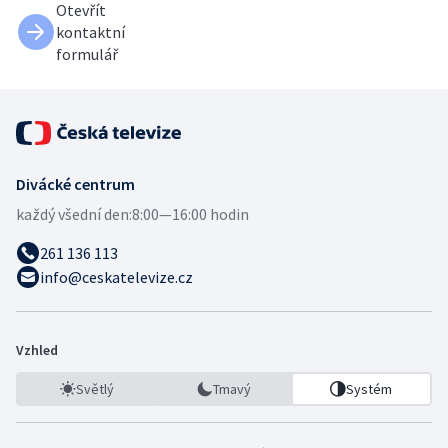
Otevřít
kontaktní
formulář
Divácké centrum
každý všední den:
8:00—16:00 hodin
261 136 113
info@ceskatelevize.cz
Vzhled
Světlý
Tmavý
Systém