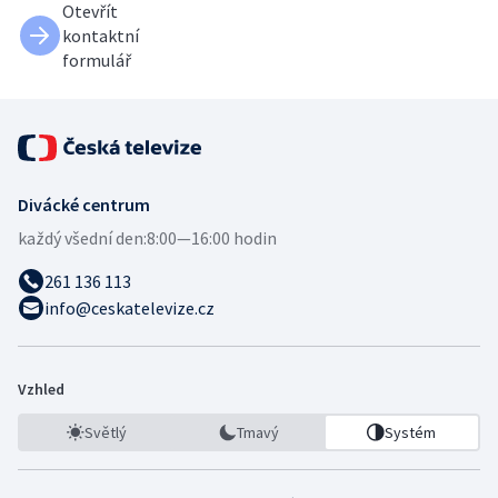
Otevřít
kontaktní
formulář
Divácké centrum
každý všední den:
8:00—16:00 hodin
261 136 113
info@ceskatelevize.cz
Vzhled
Světlý
Tmavý
Systém