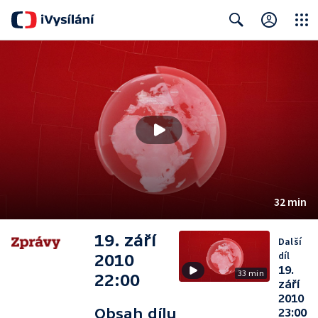
Close
Search
32 min
19. září
Další
díl
2010
19.
33 min
22:00
září
2010
Obsah dílu
23:00