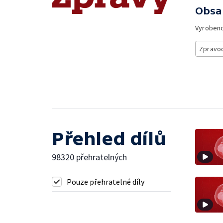
Obsa
Vyroben
Zpravod
Přehled dílů
98320 přehratelných
Pouze přehratelné díly