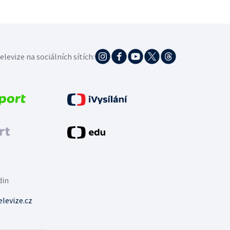
elevize na sociálních sítích:
din
levize.cz