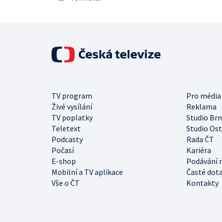
TV program
Pro média
Živé vysílání
Reklama
TV poplatky
Studio Br
Teletext
Studio Os
Podcasty
Rada ČT
Počasí
Kariéra
E-shop
Podávání 
Mobilní a TV aplikace
Časté dot
Vše o ČT
Kontakty