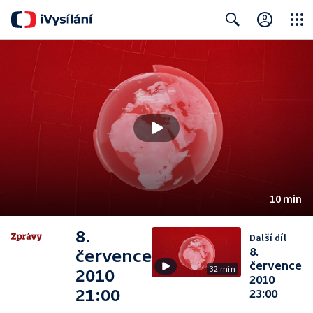
Close
Search
10 min
8.
Další díl
8.
července
července
32 min
2010
2010
21:00
23:00