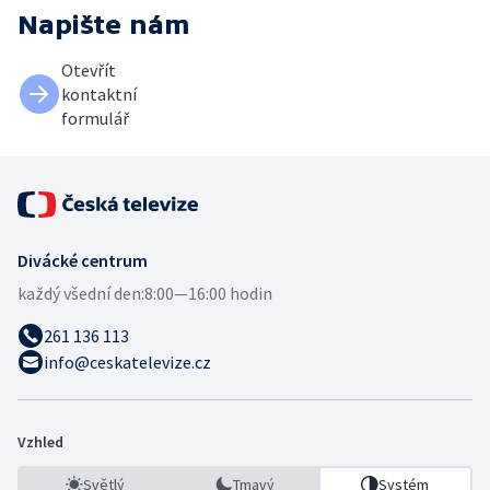
Napište nám
Otevřít
kontaktní
formulář
Divácké centrum
každý všední den:
8:00—16:00 hodin
261 136 113
info@ceskatelevize.cz
Vzhled
Světlý
Tmavý
Systém