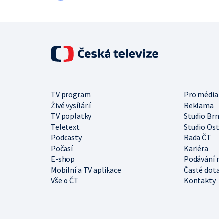
TV program
Pro média
Živé vysílání
Reklama
TV poplatky
Studio Br
Teletext
Studio Os
Podcasty
Rada ČT
Počasí
Kariéra
E-shop
Podávání 
Mobilní a TV aplikace
Časté dot
Vše o ČT
Kontakty