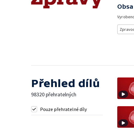
Obsa
Vyroben
Zpravod
Přehled dílů
98320 přehratelných
Pouze přehratelné díly