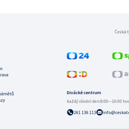
Česká t
no
trava
Divácké centrum
námětů
azy
každý všední den:
8:00—16:00 ho
261 136 113
info@ceskate