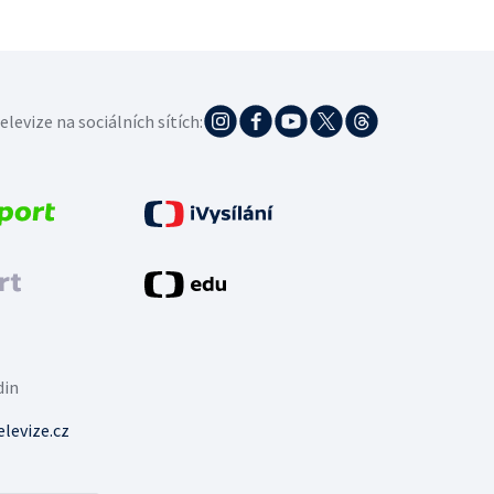
elevize na sociálních sítích:
din
levize.cz