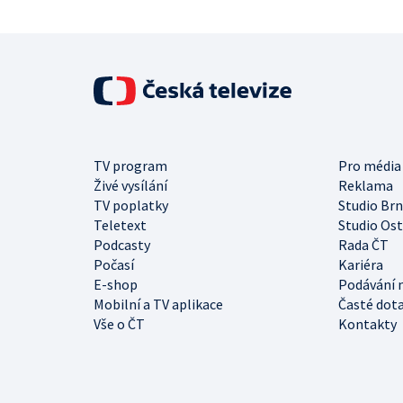
TV program
Pro média
Živé vysílání
Reklama
TV poplatky
Studio Br
Teletext
Studio Os
Podcasty
Rada ČT
Počasí
Kariéra
E-shop
Podávání 
Mobilní a TV aplikace
Časté dot
Vše o ČT
Kontakty