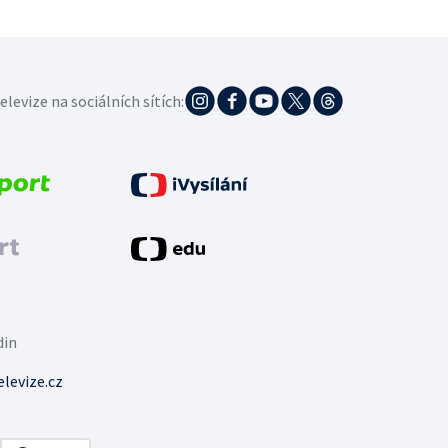
elevize na sociálních sítích:
din
levize.cz