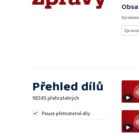
Obsa
Vyroben
Zpravod
Přehled dílů
98345 přehratelných
Pouze přehratelné díly