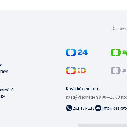
Česká t
no
trava
Divácké centrum
námětů
azy
každý všední den:
8:00—16:00 ho
261 136 113
info@ceskate