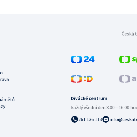
Česká t
no
trava
Divácké centrum
námětů
azy
každý všední den:
8:00—16:00 ho
261 136 113
info@ceskate