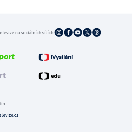
elevize na sociálních sítích:
din
levize.cz