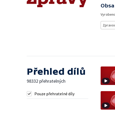
Obsa
Vyroben
Zpravod
Přehled dílů
98332 přehratelných
Pouze přehratelné díly