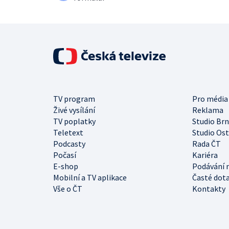
TV program
Pro média
Živé vysílání
Reklama
TV poplatky
Studio Br
Teletext
Studio Os
Podcasty
Rada ČT
Počasí
Kariéra
E-shop
Podávání 
Mobilní a TV aplikace
Časté dot
Vše o ČT
Kontakty